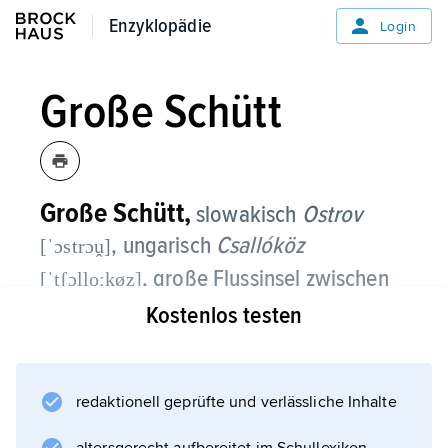
Enzyklopädie
Enzyklopädie
Login
Große Schütt
Große Schütt,
slowakisch
Ostrov
, ungarisch
Csallóköz
[ˈɔstrɔṷ]
, große Flussinsel zwischen
[ˈtʃɔlloːkøz]
der Donau und ihrem nördlichen
Kostenlos testen
Nebenarm Kleine Donau (slowakisch
Malý Dunaj, ungarisch Kis-Duna) in der
2
Slowakischen Republik, 1 540 km
;
redaktionell geprüfte und verlässliche Inhalte
landwirtschaftlich intensiv genutztes Gebiet;