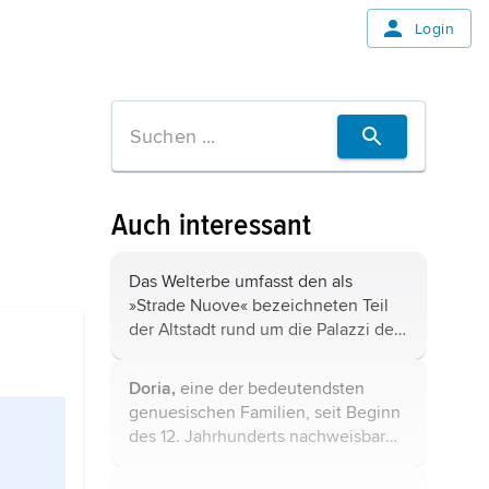
Login
Auch interessant
Das Welterbe umfasst den als
»Strade Nuove« bezeichneten Teil
der Altstadt rund um die Palazzi dei
Rolli. Die prachtvollen Paläste und
Patrizierhäuser bilden ein
Doria,
eine der bedeutendsten
einzigartiges Ensemble aus
genuesischen Familien, seit Beginn
Residenzen des ...
des 12. Jahrhunderts nachweisbar
und bereits Ende des Jahrhunderts
mächtigste Familie der Stadt. Im