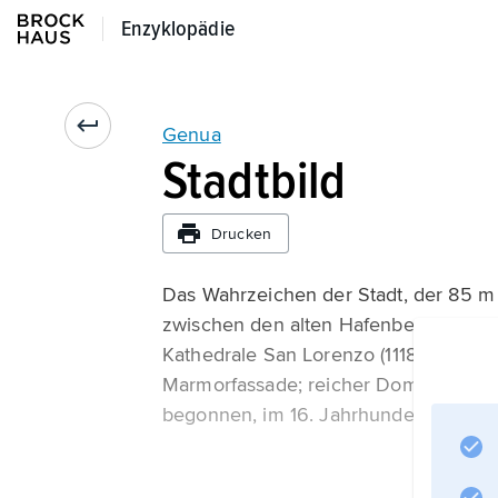
Enzyklopädie
Enzyklopädie
Genua
Stadtbild
Drucken
Das Wahrzeichen der Stadt, der 85 m 
zwischen den alten Hafenbecken. Der 
Kathedrale San Lorenzo (1118 geweiht,
Marmorfassade; reicher Domschatz), 
begonnen, im 16. Jahrhundert umgeb