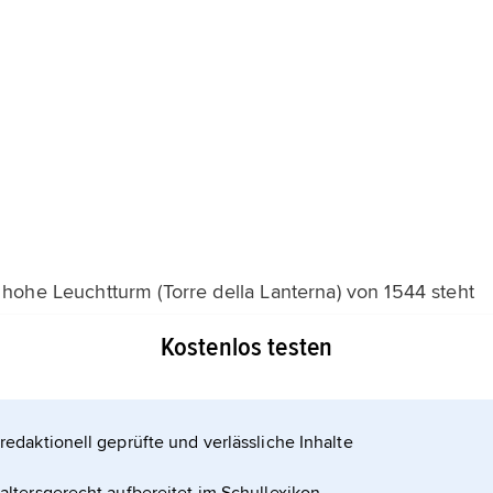
hohe Leuchtturm (Torre della Lanterna) von 1544 steht
mittelalterliche Kern Genuas erstreckt sich um die
Kostenlos testen
 mehrmals verändert; schwarz-weiß inkrustierte
den Palazzo Ducale (ehemaliger Dogenpalast, 1291
aut
redaktionell geprüfte und verlässliche Inhalte