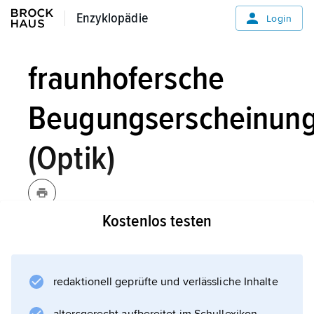
Enzyklopädie
Enzyklopädie
Login
fraunhofersche
Beugungserscheinun
(Optik)
Kostenlos testen
fraunhofersche
Beugungserscheinungen
[nach
J. von Fraunhofer
],
Optik:
redaktionell geprüfte und verlässliche Inhalte
Beugung