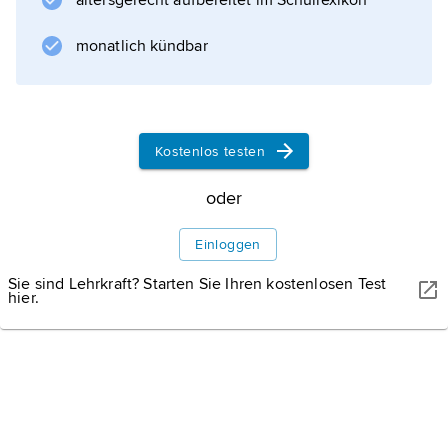
altersgerecht aufbereitet im Schullexikon
.
monatlich kündbar
Informationen zum Artikel
Kostenlos testen
oder
Einloggen
Sie sind Lehrkraft? Starten Sie Ihren kostenlosen Test
hier.