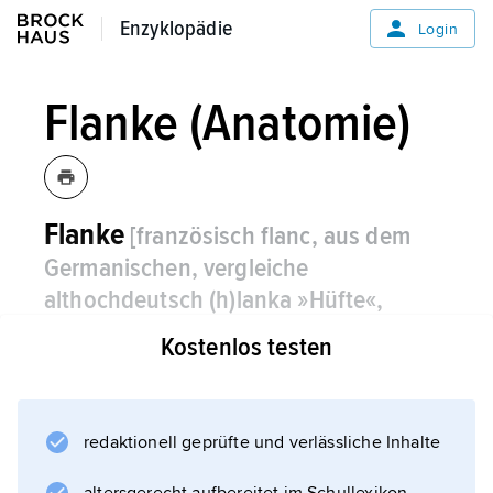
Enzyklopädie
Enzyklopädie
Login
Flanke (Anatomie)
Flanke
[französisch flanc, aus dem
Germanischen, vergleiche
althochdeutsch (h)lanka »Hüfte«,
»Lende«, »Weiche«]
,
Anatomie:
Kostenlos testen
die seitlichen Teile der Bauchwand zwischen
Brustkorb und Becken, besonders bei
Säugetieren.
redaktionell geprüfte und verlässliche Inhalte