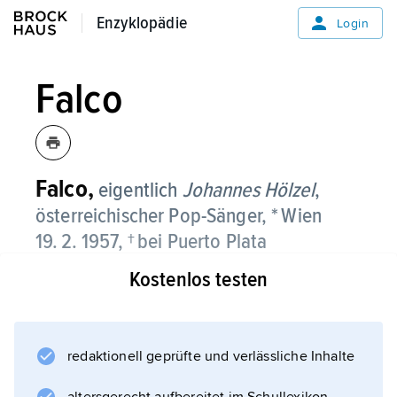
Enzyklopädie
Enzyklopädie
Login
Falco
Falco,
eigentlich
Johannes Hölzel
,
österreichischer Pop-Sänger, * Wien
19. 2. 1957, † bei Puerto Plata
(Dominikanische Republik) 6. 2. 1998
Kostenlos testen
(Autounfall);
ursprünglich Bassist der Gruppe
Drahdiwaberl; startete 1980 eine Solokarriere
redaktionell geprüfte und verlässliche Inhalte
als Sänger und hatte im Rahmen der Neuen