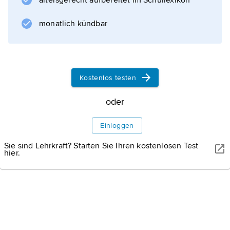
altersgerecht aufbereitet im Schullexikon
Durchflutung
der Erregerwicklung. Bei
monatlich kündbar
Selbsterregung
sind Anker- und Erregerwicklung eines
Generators in Reihe
(Reihenschlusserregung)
Kostenlos testen
oder parallel
(Nebenschlusserregung)
oder
geschaltet; der (bei Synchrongeneratoren
vorher gleichgerichtete) Erregerstrom
Einloggen
Sie sind Lehrkraft? Starten Sie Ihren kostenlosen Test
hier.
Informationen zum Artikel