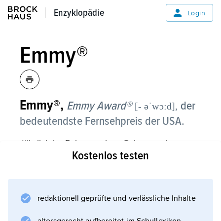
Enzyklopädie
Enzyklopädie
Login
Emmy®
Emmy®,
Emmy Award®
der
[- əˈwɔːd],
bedeutendste Fernsehpreis der USA.
Jährlich im Rahmen einer Gala vergebener
Kostenlos testen
amerikanischer Fernsehpreis (seit 1948) nach
dem Vorbild des Academy Award® (
Oscar®
). Er wird von der Academy of Television Arts
redaktionell geprüfte und verlässliche Inhalte
& Sciences, der National Academy of