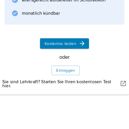
altersgerecht aufbereitet im Schullexikon
Television Arts & Sciences und der
International Academy of Television Arts &
monatlich kündbar
Sciences in über 90 Kategorien verliehen,
Kostenlos testen
Informationen zum Artikel
oder
Einloggen
Sie sind Lehrkraft? Starten Sie Ihren kostenlosen Test
hier.