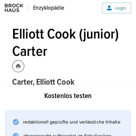
Enzyklopädie
Enzyklopädie
Login
Elliott Cook (junior)
Carter
Carter,
Elliott Cook
(junior),
amerikanischer Komponist,
Kostenlos testen
* 11.12.1908 in New York,
† 5.11.2012 ebenda.
redaktionell geprüfte und verlässliche Inhalte