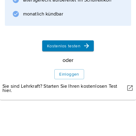
altersgerecht aufbereitet im Schullexikon
Funktechnik
, bei dem eines der beiden bei der
monatlich kündbar
Modulation der Trägerwelle entstehenden
Seitenbänder durch ein Frequenzfilter
unterdrückt wird. Bei gleichzeitiger
Unterdrückung der Trägerschwingung muss
Kostenlos testen
mit dem übertragenen Seitenband eine
»Pilotfrequenz« gesendet werden, aus der bei
oder
der Demodulation die benötigte
Einloggen
Trägerschwingung wiedergewonnen wird.
Sie sind Lehrkraft? Starten Sie Ihren kostenlosen Test
hier.
Informationen zum Artikel