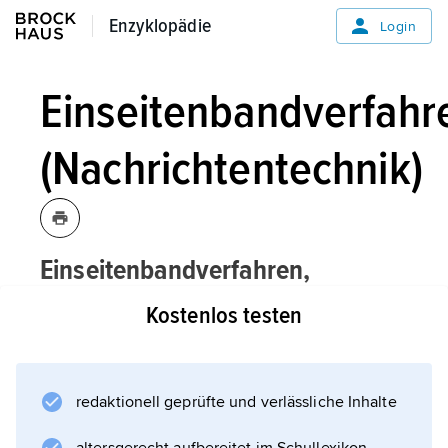
Enzyklopädie
Enzyklopädie
Login
Einseitenbandverfahr
(Nachrichtentechnik)
Einseitenbandverfahren,
Abkürzung
ESB,
Nachrichtentechnik:
Kostenlos testen
mit Amplitudenmodulation arbeitendes
Übertragungsverfahren der
Trägerfrequenztechnik
redaktionell geprüfte und verlässliche Inhalte
und der