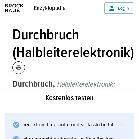
Enzyklopädie
Enzyklopädie
Login
Durchbruch
(Halbleiterelektronik)
Durchbruch,
Halbleiterelektronik:
Kostenlos testen
das sehr starke Anwachsen des Sperrstroms
in einem Halbleiterbauelement mit p-n-
Übergängen oder anderen Sperrschichten,
wenn die Sperrspannung einen bestimmten
redaktionell geprüfte und verlässliche Inhalte
(als