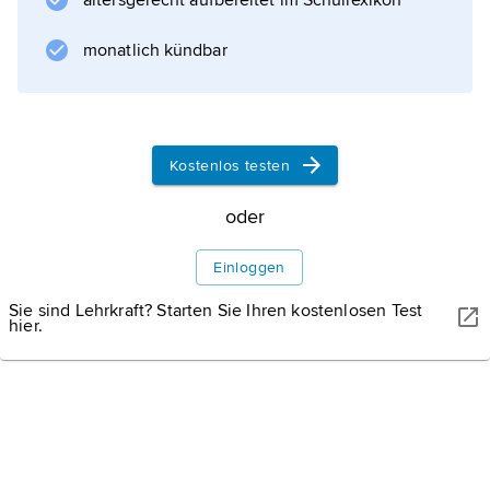
altersgerecht aufbereitet im Schullexikon
Durchbruchspannung
bezeichneten) Wert überschreitet
monatlich kündbar
(elektrischer
oder
Felddurchbruch)
oder lokal das Leitermaterial zu stark erwärmt
Kostenlos testen
wird (
thermischer
oder
oder
Wärmedurchbruch;
Einloggen
kann zur Schädigung oder Zerstörung des
Sie sind Lehrkraft? Starten Sie Ihren kostenlosen Test
hier.
Informationen zum Artikel