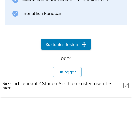
altersgerecht aufbereitet im Schullexikon
Druckformen unterscheiden sich je nach
Druckverfahren
monatlich kündbar
. Bei den konventionellen Druckverfahren
werden die Druckformen bezüglich der
geometrischen Gestalt der druckenden und
nicht druckenden Elemente unterteilt (z. B.
Kostenlos testen
Hoch-Druckform, Tief-Druckform, Flach-
Druckform). Plan
oder
Einloggen
Sie sind Lehrkraft? Starten Sie Ihren kostenlosen Test
Informationen zum Artikel
hier.