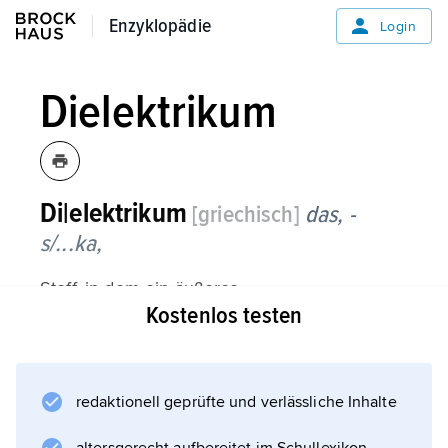
Enzyklopädie
Enzyklopädie
Login
Dielektrikum
Di|elektrikum
[griechisch]
das, -
s/...ka,
Stoff, in dem ein äußeres
Kostenlos testen
elektrisches Feld
durch
elektrische Polarisation
(Verschiebungs- oder
redaktionell geprüfte und verlässliche Inhalte
Orientierungspolarisation der atomaren