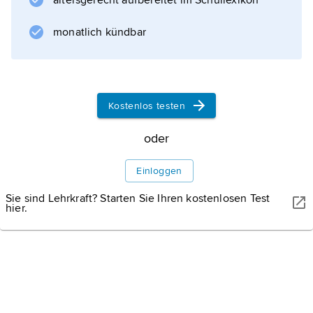
altersgerecht aufbereitet im Schullexikon
werden und sich in Rachenraum und
Darmtrakt vermehren. Viele Infektionen
monatlich kündbar
verlaufen unerkannt, nur gelegentlich kommt
es zu leichten (Sommergrippe, Herpangina,
Erkältungen), selten zu schweren
Erkrankungen (Meningitis, Myokarditis,
Kostenlos testen
Enzephalitis).
oder
Einloggen
Informationen zum Artikel
Sie sind Lehrkraft? Starten Sie Ihren kostenlosen Test
hier.