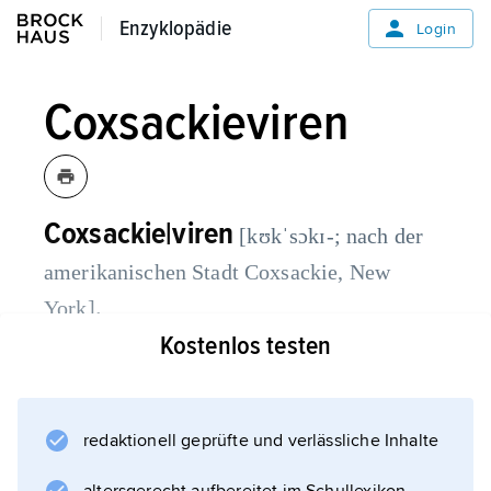
Enzyklopädie
Enzyklopädie
Login
Coxsackieviren
Coxsackie|viren
[kʊkˈsɔkɪ-; nach der
amerikanischen Stadt Coxsackie, New
,
York]
Kostenlos testen
zu der Gattung der
Enteroviren
gehörende Viren mit über 70 verschiedenen
redaktionell geprüfte und verlässliche Inhalte
humanpathogenen Vertretern, die durch
kontaminierte Lebensmittel übertragen