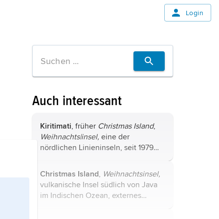
Login
Auch interessant
Kiritimati
, früher
Christmas Island
,
Weihnachts|insel,
eine der
nördlichen Linieninseln, seit 1979
Teil von Kiribati, im Westen des
Pazifischen Ozeans, Atoll von 575
Christmas Island
,
Weihnachtsinsel,
2
2
km
(Landfläche: 360 km
), (2015)
vulkanische Insel südlich von Java
6400 Einwohner (Polynesier); ...
im Indischen Ozean, externes
2
Territorium von Australien, 136 km
,
(2017) 1 900 Einwohner (Chinesen,