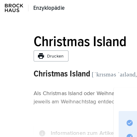
Enzyklopädie
Enzyklopädie
Christmas Island
Drucken
Christmas Island
[ˈkrɪsməs ˈaɪlənd,
Als Christmas Island oder Weihnachtsinsel
jeweils am Weihnachtstag entdeckt wurde
Informationen zum Artikel