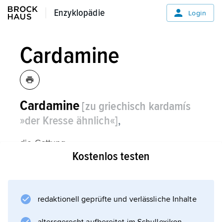
Enzyklopädie
Enzyklopädie
Login
Cardamine
Cardamine
[zu griechisch kardamís
»der Kresse ähnlich«]
,
die Gattung
Kostenlos testen
Schaumkraut
.
redaktionell geprüfte und verlässliche Inhalte
Informationen zum Artikel