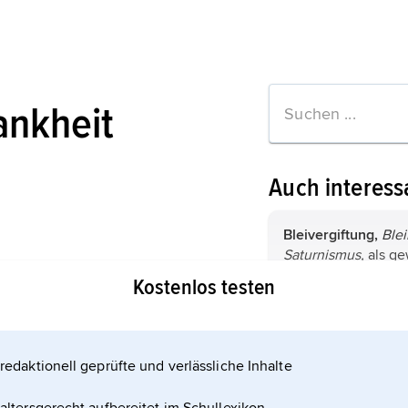
ankheit
Auch interess
Bleivergiftung,
Blei
Saturnismus,
als ge
Vergiftung eine an
Kostenlos testen
entschädigungspfli
Berufskrankheit; w
Saturnismus
[der P
durch Einatmen vo
bei den Alchemiste
Blei in Form von Sta
Blei]
der, -/...men,
d
redaktionell geprüfte und verlässliche Inhalte
tionen zum Artikel