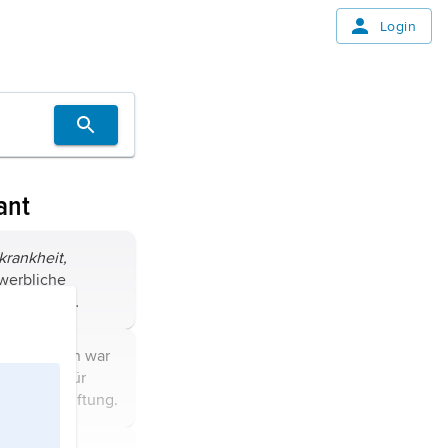
Login
ant
krankheit,
werbliche
zeige- und
chtige
ird hervorgerufen
lanet Saturn war
n metallischem
n Symbol für
ub, ...
ie
Bleivergiftung
.