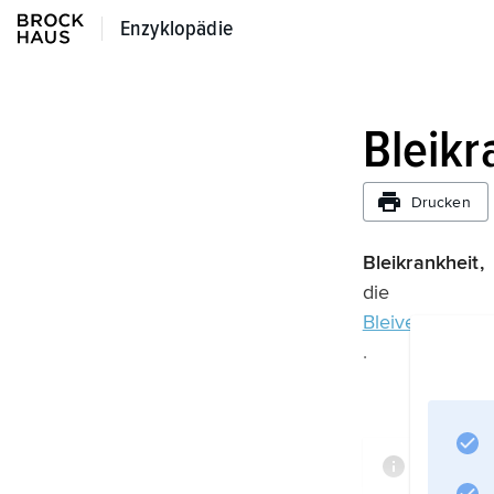
Enzyklopädie
Enzyklopädie
Bleikr
Drucken
Bleikrankheit,
die
Bleivergiftung
.
Informa