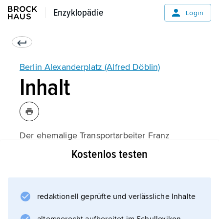
Enzyklopädie
Enzyklopädie
Login
Berlin Alexanderplatz (Alfred Döblin)
Inhalt
Der ehemalige Transportarbeiter Franz
Biberkopf hat wegen der Ermordung seiner
Kostenlos testen
Geliebten eine vierjährige Haftstrafe verbüßt.
Nach der Entlassung will er ein anständiges
Leben führen; er findet sich jedoch nicht
redaktionell geprüfte und verlässliche Inhalte
zurecht, wird menschlich enttäuscht, gerät in
kriminelle Kreise und lässt sich auf ein