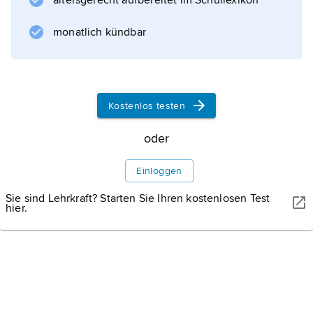
altersgerecht aufbereitet im Schullexikon
Kräftemessen mit Reinhold, dem Anführer
einer Verbrecherbande, ein.
monatlich kündbar
Informationen zum Artikel
Kostenlos testen
oder
Einloggen
Sie sind Lehrkraft? Starten Sie Ihren kostenlosen Test
hier.