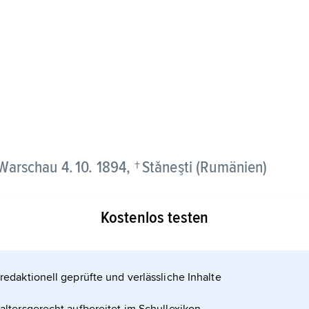
* Warschau 4. 10. 1894, † Stǎneşti (Rumänien)
Kostenlos testen
schen Legionen; gehörte zur »Gruppe der Obersten«,
redaktionell geprüfte und verlässliche Inhalte
teten. Als Außenminister (1932–39)
äge mit der UdSSR (1932) und dem Deutschen Reich