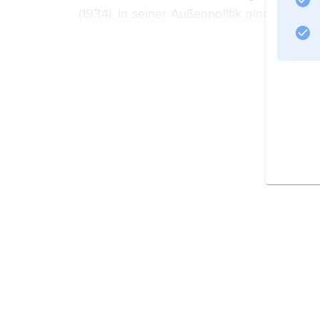
(1934). In seiner Außenpolitik ging er von d
Piłsudskis
Informationen zum Artikel