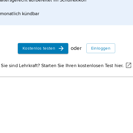
altersgerecht aufbereitet im Schullexikon
er Leitlinie
monatlich kündbar
oder
Kostenlos testen
Einloggen
Sie sind Lehrkraft? Starten Sie Ihren kostenlosen Test hier.