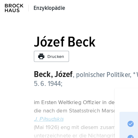
Enzyklopädie
Enzyklopädie
Józef Beck
Drucken
Beck,
Józef
, polnischer Politiker, 
5. 6. 1944;
im Ersten Weltkrieg Offizier in den Polni
die nach dem Staatsstreich Marschall
J. Piłsudskis
(Mai 1926) eng mit diesem zusammenarbei
unterzeichnete er die Nichtangriffsvertr