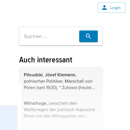
Login
Auch interessant
Piłsudski
,
Józef Klemens
,
polnischer Politiker, Marschall von
Polen (seit 1920), * Zułowo (heute
Sulowo, bei Vilnius) 5. 12. 1867, †
Warschau 12. 5. 1935; entstammte
Wilnafrage,
zwischen den
einer ursprünglich litauisch-
Weltkriegen der polnisch-litauische
polnischen ...
Streit um das
Wilnagebiet,
ein
Bereich am oberen Neris sowie
östlich davon mit den Städten Wilna,