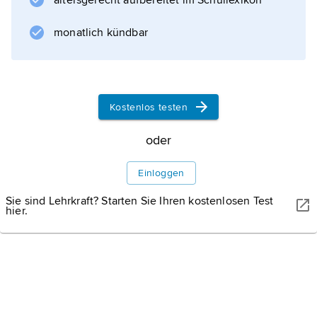
altersgerecht aufbereitet im Schullexikon
sind für die Feststellung, wo eine Person
ihren Aufenthalt hat, tatsächliche Umstände
monatlich kündbar
und nicht die Wohnsitzanmeldung
maßgeblich.
Kostenlos testen
Informationen zum Artikel
oder
Einloggen
Sie sind Lehrkraft? Starten Sie Ihren kostenlosen Test
hier.