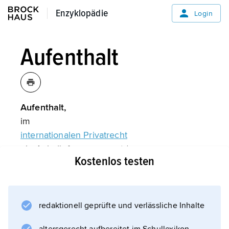
Enzyklopädie
Enzyklopädie
Login
Aufenthalt
Aufenthalt,
im
internationalen Privatrecht
ein Anknüpfungsmoment (
Kostenlos testen
Anknüpfung
) für die Bestimmung der auf einen
Sachverhalt anzuwendenden Rechtsordnung.
Im Gegensatz zum rechtlichen Begriff
redaktionell geprüfte und verlässliche Inhalte
Wohnsitz