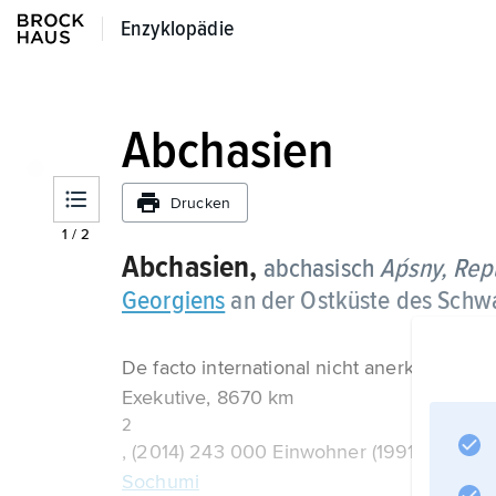
Enzyklopädie
Enzyklopädie
Abchasien
Drucken
1
/
2
Abchasien,
abchasisch
Aṕsny,
Rep
Georgiens
an der Ostküste des Schwa
De facto international nicht anerkannter S
Exekutive, 8670 km
2
, (2014) 243 000 Einwohner (1991: 534 000
Sochumi