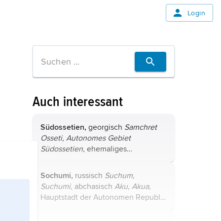
Login
Auch interessant
Südossetien,
georgisch
Samchret
Osseti,
Autonomes Gebiet
Südossetien,
ehemaliges
autonomes Gebiet im Norden
Georgiens
(der Autonomiestatus
Sochumi,
russisch
Suchum,
wurde 1990 formell von Georgien
Suchumi,
abchasisch
Aku,
Akua,
aufgehoben, seitdem offiziell ...
Hauptstadt der Autonomen Republik
Abchasien
innerhalb
Georgiens
, an
der Küste des Schwarzen Meeres,