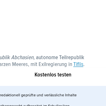
ublik Abchasien,
autonome Teilrepublik
rzen Meeres, mit Exilregierung in
Tiflis
.
Kostenlos testen
ezessionsstaat mit eigener Legislative und
redaktionell geprüfte und verlässliche Inhalte
 Einwohner); Hauptstadt und wichtigster Hafen ist