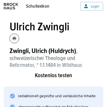
Schullexikon
Schullexikon
Login
Ulrich Zwingli
Zwingli,
Ulrich (Huldrych)
,
schweizerischer Theologe und
Reformator, * 1.1.1484 in Wildhaus
(Kanton Sankt Gallen), † 11.10.1531
Kostenlos testen
(gefallen) bei Kappel am Albis.
redaktionell geprüfte und verlässliche Inhalte