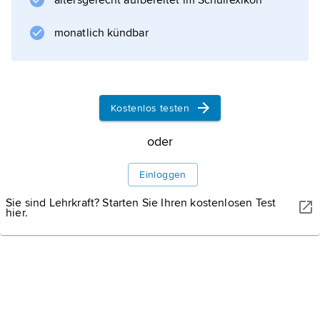
altersgerecht aufbereitet im Schullexikon
Ernest Hemingway
zu den meistgelesenen amerikanischen
monatlich kündbar
Schriftstellern der 1920er- und 1930er-Jahre.
Leben
Kostenlos testen
Werk
oder
Literatur
Einloggen
Sie sind Lehrkraft? Starten Sie Ihren kostenlosen Test
hier.
Informationen zum Artikel