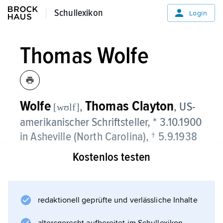
Schullexikon
Schullexikon
Login
Thomas Wolfe
Wolfe
Thomas Clayton
,
, US-
[wʊlf]
amerikanischer Schriftsteller, * 3.10.1900
in Asheville (North Carolina), † 5.9.1938
in Baltimore (Maryland).
Kostenlos testen
Thomas Wolfe, dessen literarisches Werk stark
autobiografisch geprägt ist, gehört neben
John Steinbeck
redaktionell geprüfte und verlässliche Inhalte
und