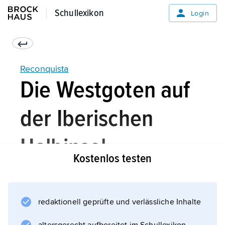
Schullexikon
Schullexikon
Login
Reconquista
Die Westgoten auf
der Iberischen
Halbinsel
Kostenlos testen
Bereits im 4. Jahrhundert hatten vom
redaktionell geprüfte und verlässliche Inhalte
Nordosten Europas ausgehend große
Völkerwanderungen