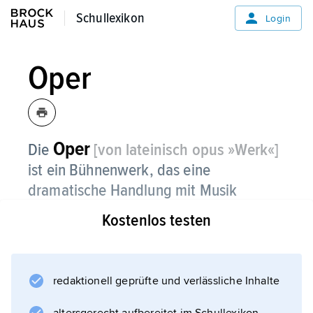
Schullexikon
Schullexikon
Login
Oper
Oper
Die
[von lateinisch opus »Werk«]
ist ein Bühnenwerk, das eine
dramatische Handlung mit Musik
verbindet.
Kostenlos testen
Bei der Oper wird der Text (
Libretto
) gesungen (
redaktionell geprüfte und verlässliche Inhalte
Rezitativ