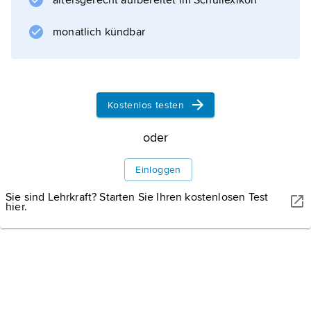
altersgerecht aufbereitet im Schullexikon
,
Mikrooptik
monatlich kündbar
oder
Mikrotechnik
. Aufgabe der Mikrosystemtechnik ist es, die
Wechselwirkung dieser Funktionselemente
Kostenlos testen
aufeinander abzustimmen und sie zu einem
funktionsfähigen Gesamtsystem zu
oder
integrieren. Eine
Einloggen
Werke
Sie sind Lehrkraft? Starten Sie Ihren kostenlosen Test
hier.
Informationen zum Artikel