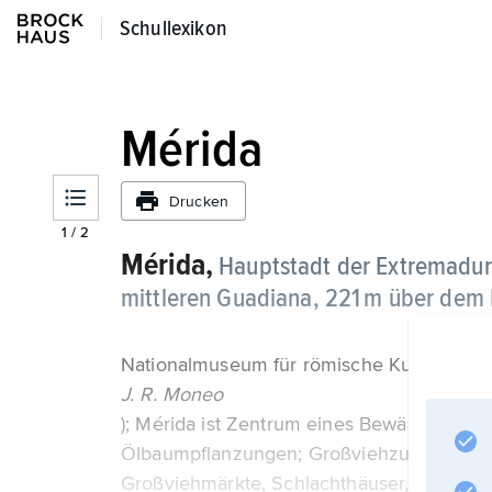
Schullexikon
Schullexikon
Mérida
Drucken
1
/
2
Mérida,
Hauptstadt der Extremadura
mittleren Guadiana, 221 m über dem
Nationalmuseum für römische Kunst (1981
J. R. Moneo
); Mérida ist Zentrum eines Bewässerungs
Ölbaumpflanzungen; Großviehzucht), hat N
Großviehmärkte, Schlachthäuser, Kork- und