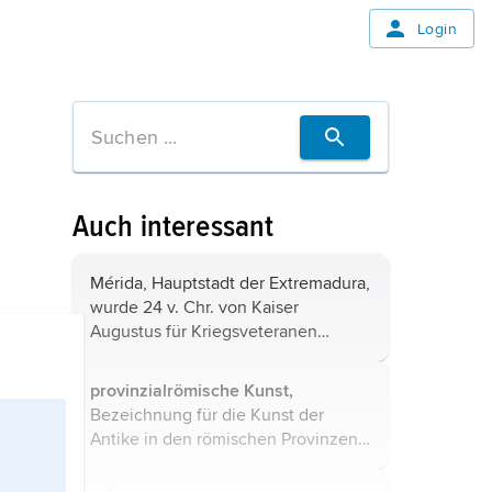
Login
Auch interessant
Mérida, Hauptstadt der Extremadura,
wurde 24 v. Chr. von Kaiser
Augustus für Kriegsveteranen
gegründet. Die archäologischen
Stätten mit dem Triumphbogen des
provinzialrömische Kunst,
Trajan, dem Theater und dem
Bezeichnung für die Kunst der
Amphitheater, zwei ...
Antike in den römischen Provinzen;
in der deutschen Archäologie im
engeren Sinn die Kunst der