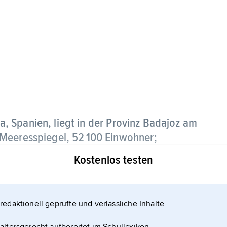
, Spanien, liegt in der Provinz Badajoz am
 Meeresspiegel, 52 100 Einwohner;
Kostenlos testen
–86 von
gebiets (Baumwollanbau, Weinbau,
redaktionell geprüfte und verlässliche Inhalte
ahrungsmittel- und Konservenindustrie,
 Tabakindustrie, Butangasfabrik;