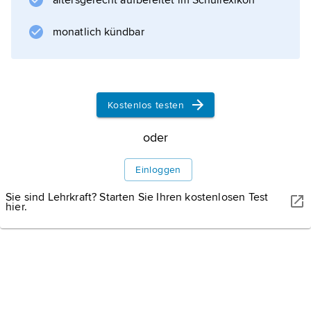
altersgerecht aufbereitet im Schullexikon
monatlich kündbar
Kostenlos testen
oder
Einloggen
SUNSHINE SEEDS/SHUTTERSTOCK
Mikrochips
steuern Computer, Handys und Flachbildschirme,
Sie sind Lehrkraft? Starten Sie Ihren kostenlosen Test
hier.
aber auch Küchenmaschinen und Herzschrittmacher.