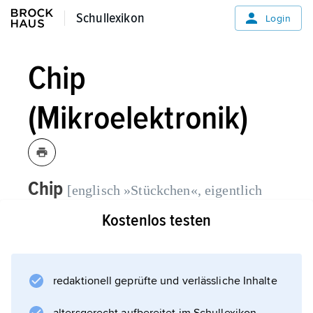
Schullexikon
Schullexikon
Login
Chip
(Mikroelektronik)
Chip
[englisch »Stückchen«, eigentlich
Bezeichnung
»Schnipsel« oder »Splitter«],
Kostenlos testen
für ein dünnes Halbleiterplättchen
2
(Fläche zwischen 0,2 und rd. 200 mm
,
Dicke etwa 0,1 mm und weniger).
redaktionell geprüfte und verlässliche Inhalte