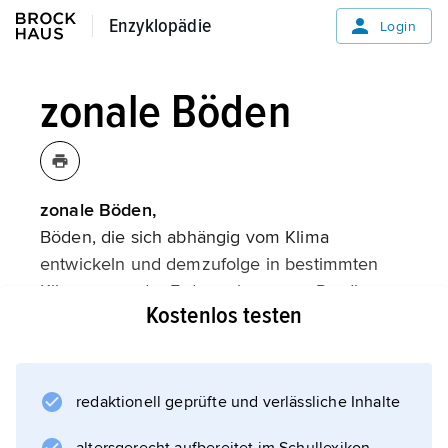
Enzyklopädie
Enzyklopädie
Login
zonale Böden
zonale Böden,
Böden, die sich abhängig vom Klima
entwickeln und demzufolge in bestimmten
Klimazonen der Erde vorkommen. Da dies
Kostenlos testen
der Normalfall ist, wird dies begrifflich eher
nicht hervorgehoben. Vielmehr verdeutlicht
man den Sonderfall, die
azonalen Böden
redaktionell geprüfte und verlässliche Inhalte
.