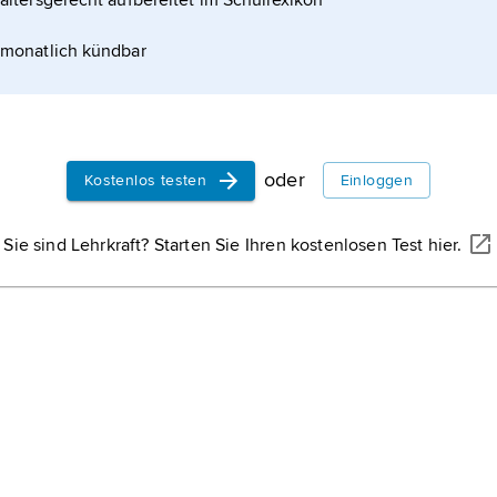
altersgerecht aufbereitet im Schullexikon
essorzeit (z. B. für Kostenrechnung, Messung der
g). Zeitgeber
monatlich kündbar
oder
Kostenlos testen
Einloggen
Sie sind Lehrkraft? Starten Sie Ihren kostenlosen Test hier.