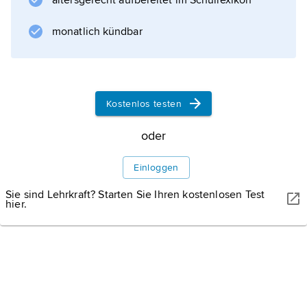
altersgerecht aufbereitet im Schullexikon
Landesvorsitzender (Anfang Juni). Erstmals
nominiert am 30. 1. 1993, war Wulff
monatlich kündbar
Spitzenkandidat der CDU für die
Landtagswahlen 1994, 1998 und 2003
Kostenlos testen
Informationen zum Artikel
oder
Einloggen
Sie sind Lehrkraft? Starten Sie Ihren kostenlosen Test
hier.