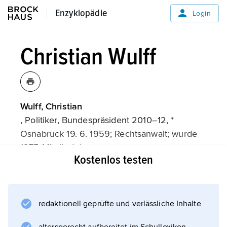
Enzyklopädie
Enzyklopädie
Login
Christian Wulff
Wulff, Christian
, Politiker, Bundespräsident 2010–12, *
Osnabrück 19. 6. 1959; Rechtsanwalt; wurde
1975 Mitglied der
Kostenlos testen
CDU
, in
Niedersachsen
1994 MdL und Vorsitzender der CDU-
redaktionell geprüfte und verlässliche Inhalte
Landtagsfraktion (15. 3.) sowie auch CDU-