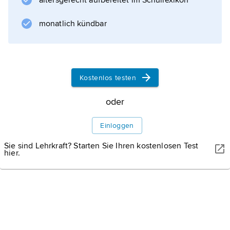
altersgerecht aufbereitet im Schullexikon
Kostenrechnung
dient v. a. der Erfolgsrechnung und der
monatlich kündbar
Kalkulation (Ermittlung der Durchschnitts-
oder Stückkosten). –
Kostenlos testen
Informationen zum Artikel
oder
Einloggen
Sie sind Lehrkraft? Starten Sie Ihren kostenlosen Test
hier.