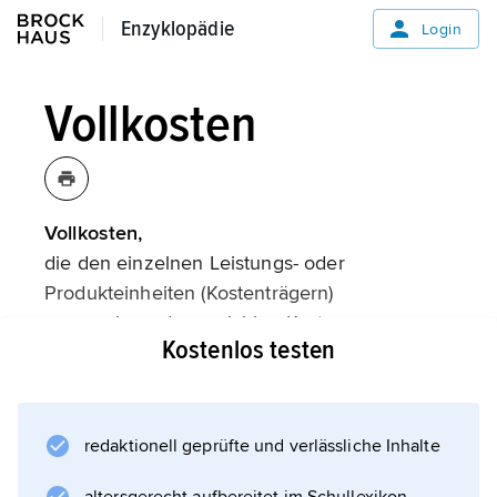
Enzyklopädie
Enzyklopädie
Login
Vollkosten
Vollkosten,
die den einzelnen Leistungs- oder
Produkteinheiten (Kostenträgern)
zuzurechnenden variablen Kosten
Kostenlos testen
(Einzelkosten) und anteiligen fixen Kosten
(Gemeinkosten). In Systemen der
Vollkostenrechnung
werden die Gesamtkosten des Unternehmens
redaktionell geprüfte und verlässliche Inhalte
auf die Kostenträger verteilt. Diese Form der