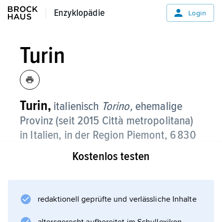
Enzyklopädie
Enzyklopädie
Login
Turin
Turin,
italienisch
Torino,
ehemalige
Provinz (seit 2015 Città metropolitana)
in Italien, in der Region Piemont, 6 830
2
km
, 2,28 Mio. Einwohner;
Kostenlos testen
Verwaltungssitz ist
Turin
.
redaktionell geprüfte und verlässliche Inhalte