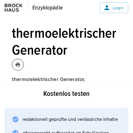
Enzyklopädie
Enzyklopädie
Login
thermoelektrischer
Generator
thermo|elektrischer Generator,
Vorrichtung oder Gerät zur
Kostenlos testen
Direktumwandlung von thermischer Energie
in elektrische unter Ausnutzung des
Seebeck-Effekts
; sein Aufbau entspricht im Prinzip
redaktionell geprüfte und verlässliche Inhalte
demjenigen des