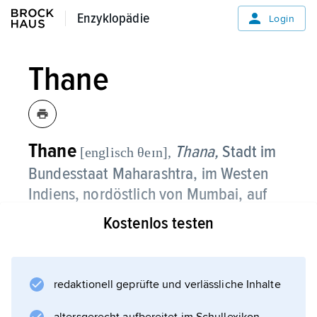
Enzyklopädie
Enzyklopädie
Login
Thane
Thane
Thana,
Stadt im
[englisch θeɪn],
Bundesstaat Maharashtra, im Westen
Indiens, nordöstlich von Mumbai, auf
der Insel Salsette, 1,84 Mio. Einwohner;
Kostenlos testen
vorwiegend Wohnvorort von Mumbai;
chemische, Textilindustrie.
redaktionell geprüfte und verlässliche Inhalte