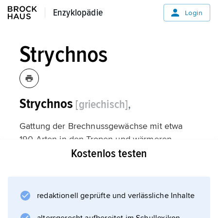
Enzyklopädie
Enzyklopädie
Login
Strychnos
Strychnos
[griechisch]
,
Gattung der Brechnussgewächse mit etwa
190 Arten in den Tropen und wärmeren
Kostenlos testen
Gebieten der Erde; Sträucher oder
Kletterpflanzen mit kreuzgegenständig
angeordneten häutigen oder ledrigen, drei-
bis fünfnervigen Blättern; Beerenfrüchte. Zur
redaktionell geprüfte und verlässliche Inhalte
Gattung Strychnos gehören zahlreiche durch