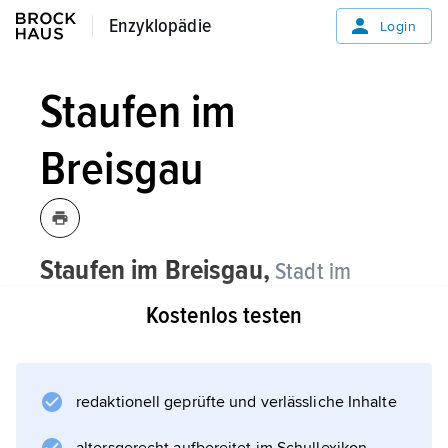
Enzyklopädie
Enzyklopädie
Login
Staufen im
Breisgau
Staufen im Breisgau,
Stadt im
Landkreis Breisgau-Hochschwarzwald,
Kostenlos testen
Baden-Württemberg, 288 m über dem
Meeresspiegel, am Ausgang des
Münstertals aus dem südlichen
redaktionell geprüfte und verlässliche Inhalte
Schwarzwald, 7 700 Einwohner;