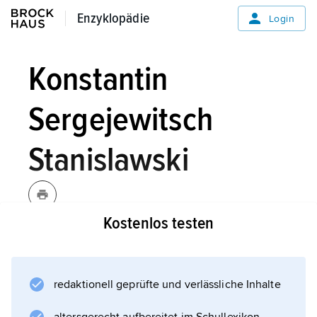
Enzyklopädie
Enzyklopädie
Login
Konstantin
Sergejewitsch
Stanislawski
Kostenlos testen
Stanislawski,
Konstantin
Sergejewitsch
, eigentlich
K. Stanislawski Alexejew, Alekseev
[-
redaktionell geprüfte und verlässliche Inhalte
, russischer Schauspieler und
jef]