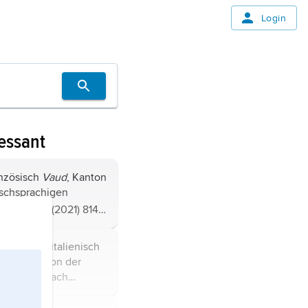
Login
essant
anzösisch
Vaud
, Kanton
ischsprachigen
2
3 212 km
, (2021) 814
; Hauptort ist
r Kanton Waadt liegt
isch
Berne
, italienisch
der Schweiz an der
ößter Kanton der
kreich ...
henmäßig nach
bevölkerungsmäßig
2