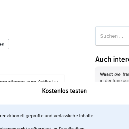
en
Auch inter
Waadt
die,
fr
in der französ
ormationen zum Artikel
Westschweiz, 
Kostenlos testen
800 Einwohner
Lausanne
. De
Bern,
französ
im Südwesten 
Berna,
zweitgr
Grenze zu Fran
redaktionell geprüfte und verlässliche Inhalte
Schweiz (fläc
Graubünden, 