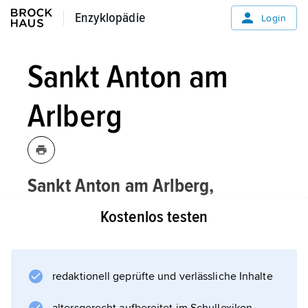
Enzyklopädie
Enzyklopädie
Login
Sankt Anton am
Arlberg
Sankt Anton am Arlberg,
Fremdenverkehrsort im Bezirk Landeck,
Kostenlos testen
Tirol, Österreich, 1 300 m über dem
Meeresspiegel, im oberen Stanzer Tal
(Arlbergbahn und -straße folgend), am
redaktionell geprüfte und verlässliche Inhalte
östlichen Eingang zum
Arlbergstraßentunnel (13,9 km lang), als