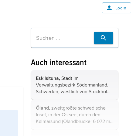
Login
Auch interessant
Eskils|tuna,
Stadt im
Verwaltungsbezirk Södermanland,
Schweden, westlich von Stockholm,
67 400 Einwohner, als
2
Großgemeinde 1 100 km
und 103
Öland,
zweitgrößte schwedische
700 Einwohner; Hochschule;
Insel, in der Ostsee, durch den
Kunstmuseum, Technikmuseum,
Kalmarsund
(Ölandbrücke; 6 072 m
»lebendes ...
lang) vom Festland getrennt, 135 km
lang, aber nur bis 16 km breit, 1 347