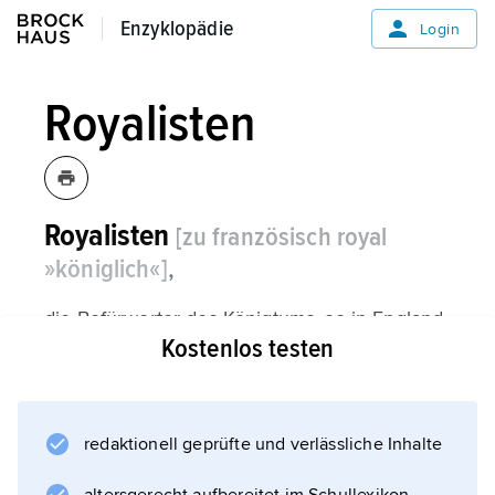
Enzyklopädie
Enzyklopädie
Login
Royalisten
Royalisten
[zu französisch royal
»königlich«]
,
die Befürworter des Königtums, so in England
Kostenlos testen
die Anhänger der Stuarts im 17. Jahrhundert,
in Frankreich nach der Revolution die
Anhänger der Bourbonen, die sich 1830
(Regierungsantritt
redaktionell geprüfte und verlässliche Inhalte
Louis Philippes von Orléans