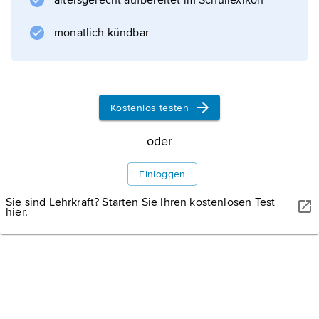
altersgerecht aufbereitet im Schullexikon
) in Orléanisten und Legitimisten spalteten;
allgemein die in einer Partei oder anderen
monatlich kündbar
politischen Vereinigung organisierten
Anhänger der Monarchie.
Kostenlos testen
Informationen zum Artikel
oder
Einloggen
Sie sind Lehrkraft? Starten Sie Ihren kostenlosen Test
hier.