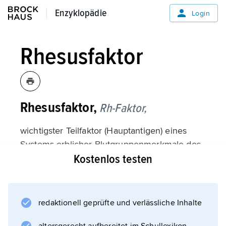
Enzyklopädie
Enzyklopädie
Login
Rhesusfaktor
Rhesusfaktor,
Rh-Faktor,
wichtigster Teilfaktor (Hauptantigen) eines
Systems erblicher Blutgruppenmerkmale des
Kostenlos testen
Menschen (
Blutgruppen
). Der Rhesusfaktor wurde 1940 von
K. Landsteiner
redaktionell geprüfte und verlässliche Inhalte
und