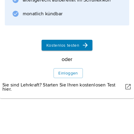
A. S. Wiener
altersgerecht aufbereitet im Schullexikon
entdeckt, die feststellten, dass nach
monatlich kündbar
Immunisierung
von Versuchstieren mit dem Blut von
Rhesusaffen gewonnene
Antikörper
Kostenlos testen
gegen Erythrozytenantigene auch
menschliche Erythrozyten agglutinierten. Die
oder
Rh-Blutgruppenantigene sind wahrscheinlich
Polypeptide
Einloggen
; das wichtigste, am stärksten immunogen
Sie sind Lehrkraft? Starten Sie Ihren kostenlosen Test
hier.
Weitere Medien
Informationen zum Artikel