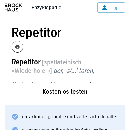
Enzyklopädie
Enzyklopädie
Login
Repetitor
Repetitor
[spätlateinisch
»Wiederholer«]
der, -s/...ˈtoren,
Akademiker, der Studenten (v. a. der
Kostenlos testen
juristischen Fakultät) durch Wiederholung des
Lehrstoffs auf das Examen vorbereitet. –
Repetitorium
das, -s/...ri|en,
redaktionell geprüfte und verlässliche Inhalte
Lehrbuch, Unterricht zur Wiederholung eines