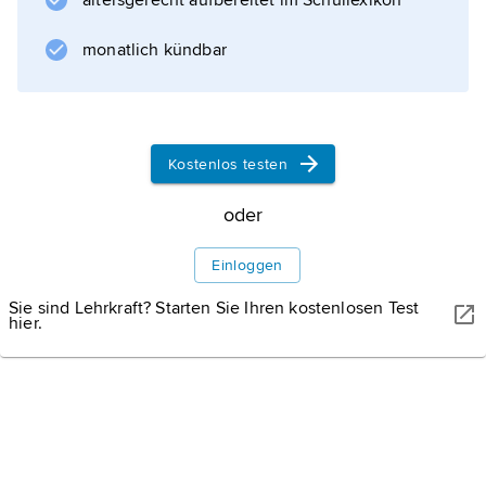
altersgerecht aufbereitet im Schullexikon
Stoffes.
monatlich kündbar
Informationen zum Artikel
Kostenlos testen
oder
Einloggen
Sie sind Lehrkraft? Starten Sie Ihren kostenlosen Test
hier.