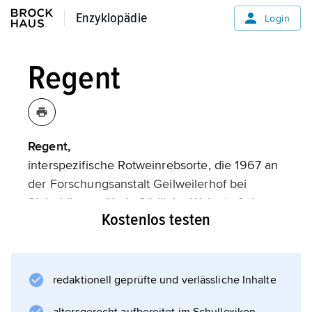
Enzyklopädie
Enzyklopädie
Login
Regent
Regent,
interspezifische Rotweinrebsorte, die 1967 an
der Forschungsanstalt Geilweilerhof bei
Siebeldingen (Kreis Südliche Weinstraße) aus
Kostenlos testen
Diana, einer Kreuzung zwischen Silvaner und
Müller-Thurgau, und Chambourcin, einer
Hybride, gezüchtet wurde; er wird in
Deutschland auf 1 389 ha (2003) Rebfläche
redaktionell geprüfte und verlässliche Inhalte
kultiviert, in geringem Umfang auch in der