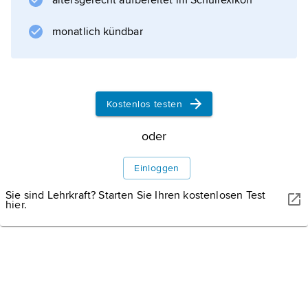
altersgerecht aufbereitet im Schullexikon
Schweiz. Der früh reifende
monatlich kündbar
Informationen zum Artikel
Kostenlos testen
oder
Einloggen
Sie sind Lehrkraft? Starten Sie Ihren kostenlosen Test
hier.