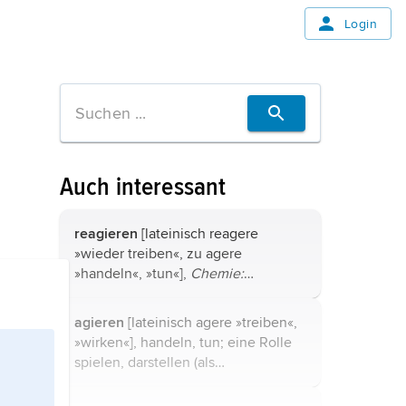
Login
Auch interessant
reagieren
[lateinisch reagere
»wieder treiben«, zu agere
»handeln«, »tun«],
Chemie:
Einwirken eines Stoffes (Agens) auf
einen anderen; beide Stoffe gehen
agieren
[lateinisch agere »treiben«,
eine chemische Reaktion ein.
»wirken«], handeln, tun; eine Rolle
spielen, darstellen (als
Schauspieler).