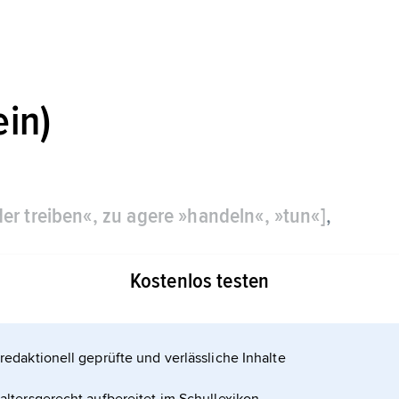
ein)
der treiben«, zu agere »handeln«, »tun«]
,
Kostenlos testen
n.
redaktionell geprüfte und verlässliche Inhalte