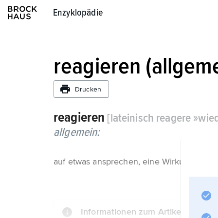
Enzyklopädie
Enzyklopädie
reagieren (allgem
Drucken
reagieren
[lateinisch reagere »wie
allgemein:
auf etwas ansprechen, eine Wirkung zeige
Informationen zum Artikel