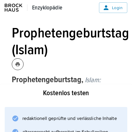
Enzyklopädie
Enzyklopädie
Login
Prophetengeburtstag
(Islam)
Prophetengeburtstag,
Islam:
Kostenlos testen
Fest zur Erinnerung an den Geburtstag
Mohammeds
;
Maulid
redaktionell geprüfte und verlässliche Inhalte
.