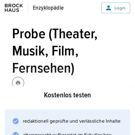
Enzyklopädie
Enzyklopädie
Login
Probe (Theater,
Musik, Film,
Fernsehen)
Kostenlos testen
Probe
[mittellateinisch proba
»Prüfung«]
,
Theater, Musik, Film,
Fernsehen:
redaktionell geprüfte und verlässliche Inhalte
Vorbereitung für eine öffentliche Aufführung.