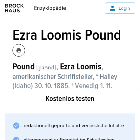
Enzyklopädie
Enzyklopädie
Login
Ezra Loomis Pound
Pound
Ezra Loomis
,
,
[paʊnd]
amerikanischer Schriftsteller, * Hailey
(Idaho) 30. 10. 1885, † Venedig 1. 11.
1972;
Kostenlos testen
studierte in Philadelphia (Pennsylvania)
romanische Sprachen; lebte ab 1909 in
Europa, bis 1920 in London, 1920–24 in Paris,
redaktionell geprüfte und verlässliche Inhalte
1924–45 in Rapallo; sympathisierte mit dem