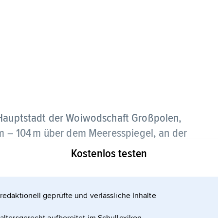
 Hauptstadt der Woiwodschaft Großpolen,
 m – 104 m über dem Meeresspiegel, an der
Kostenlos testen
tureller und wirtschaftlicher Mittelpunkt Großpolens
t 1919), Technischer, Medizinischer,
redaktionell geprüfte und verlässliche Inhalte
tsuniversität, Kunstuniversität, Musikakademie,
hen Akademie der Wissenschaften, Institut für