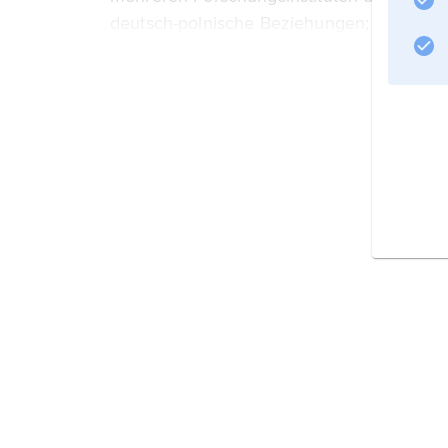
deutsch-polnische Beziehungen; Museen (u.
Stadtmuseum), mehrere Theater, Philharm
botanischer und zoologischer Garten.
Stadtbild
Geschichte
Informationen zum Artikel