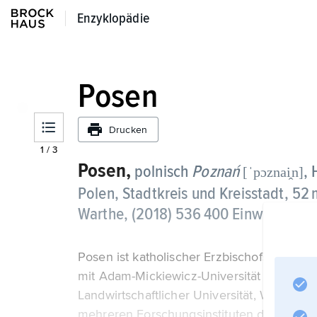
Enzyklopädie
Enzyklopädie
Posen
Drucken
1
/
3
Posen,
polnisch
Poznań
,
[ˈpɔznai̭n]
Polen, Stadtkreis und Kreisstadt, 52
Warthe, (2018) 536 400 Einwohner.
Posen ist katholischer Erzbischofssitz; kul
mit Adam-Mickiewicz-Universität (gegründe
Landwirtschaftlicher Universität, Wirtschaf
mehreren Forschungsinstituten der Polnisc