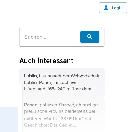
Login
Auch interessant
Lublin,
Hauptstadt der Woiwodschaft
Lublin, Polen, im Lubliner
Hügelland, 165–240 m über dem
Meeresspiegel, zwischen Weichsel
und Bug, 340 700 Einwohner;
Posen,
polnisch
Poznań
, ehemalige
Industrie-, Wissenschafts- und
preußische Provinz beiderseits der
Kulturzentrum in ...
2
mittleren Warthe, 28 991 km
mit
Geschichte:
Das Gebiet ...
(1910) 2,1 Mio. Einwohnern (64,8 %
polnisch, 35,2 % deutsch),