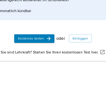
altersgerecht aufbereitet im Schullexikon
 a. National-, völkerkundliches und
monatlich kündbar
onie (mit berühmtem Knaben- und Männerchor),
oder
Kostenlos testen
Einloggen
Sie sind Lehrkraft? Starten Sie Ihren kostenlosen Test hier.