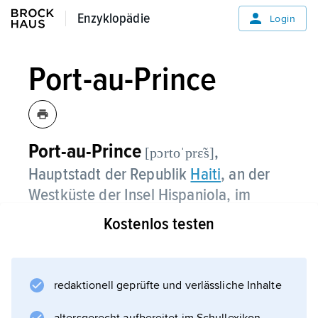
Enzyklopädie
Enzyklopädie
Login
Port-au-Prince
Port-au-Prince
,
[pɔrtoˈprε̃s]
Hauptstadt der Republik
Haiti
, an der
Westküste der Insel Hispaniola, im
Innern des Golfs von Gonaïves, am Fuß
Kostenlos testen
des Massif de la Selle, (2009)
876 000 Einwohner (städtische
Agglomeration geschätzt mehr als
redaktionell geprüfte und verlässliche Inhalte
2,5 Mio. Einwohner).