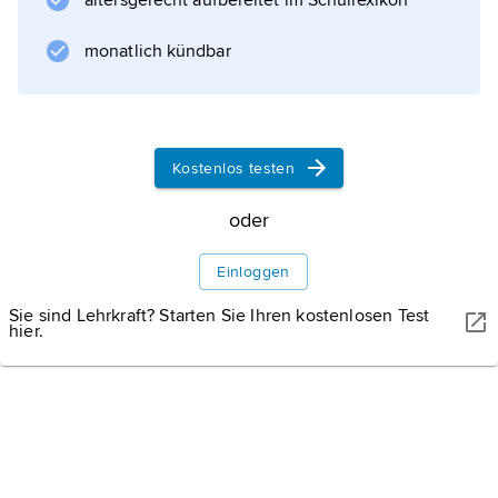
altersgerecht aufbereitet im Schullexikon
monatlich kündbar
Kostenlos testen
oder
Einloggen
Sie sind Lehrkraft? Starten Sie Ihren kostenlosen Test
hier.
WISSENMEDIA
Port-au-Prince.
Vor den großen Zerstörungen des Erdbebens
vom Januar 2010 waren in Port-au-Prince noch zahlreiche
Prachtbauten aus der französischen Kolonialzeit zu finden.